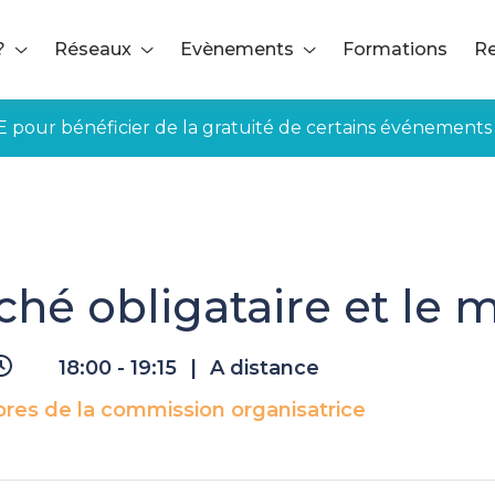
?
Réseaux
Evènements
Formations
Re
E pour bénéficier de la gratuité de certains événements
arché obligataire et le marché bancaire
ché obligataire et le
18:00 - 19:15
|
A distance
es de la commission organisatrice