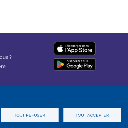
ous ?
bre
TOUT REFUSER
TOUT ACCEPTER
 confidentialité
Charte éthique