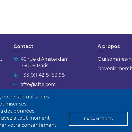
Contact
À propos
46 rue d’Amsterdam
Qui sommes-n
75009 Paris
Devenir mem
+33(0)1 42 81 53 98
afte@afte.com
notre site utilise des
Nous contacter
timiser ses
 à des données
 pouvez à tout moment
PARAMÈTRES
tirer votre consentement
gales
Conditions générales de vente
Statuts
Politique de