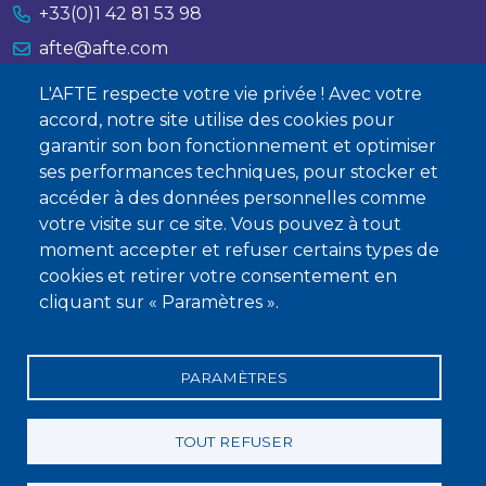
+33(0)1 42 81 53 98
afte@afte.com
L'AFTE respecte votre vie privée ! Avec votre
Nous contacter
accord, notre site utilise des cookies pour
garantir son bon fonctionnement et optimiser
À propos
ses performances techniques, pour stocker et
accéder à des données personnelles comme
Qui sommes-nous ?
votre visite sur ce site. Vous pouvez à tout
Devenir membre
moment accepter et refuser certains types de
cookies et retirer votre consentement en
cliquant sur « Paramètres ».
PARAMÈTRES
Mentions légales
Conditions générales de vente
Statuts
Politique de confidentialité
Charte éthique
TOUT REFUSER