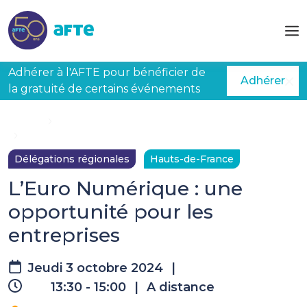
Aller au contenu principal
Adhérer à l'AFTE pour bénéficier de
Adhérer
la gratuité de certains événements
Accueil
Évènements à venir
L’Euro Numérique : une opportunité pour les entreprises
Délégations régionales
Hauts-de-France
L’Euro Numérique : une
opportunité pour les
entreprises
Jeudi 3 octobre 2024
|
13:30 - 15:00
|
A distance