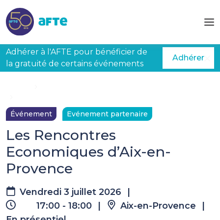
Aller au contenu principal
Adhérer à l'AFTE pour bénéficier de
Adhérer
la gratuité de certains événements
Accueil
Évènements à venir
Les Rencontres Economiques d’Aix-en-Provence
Événement
Evénement partenaire
Les Rencontres
Economiques d’Aix-en-
Provence
Vendredi 3 juillet 2026
|
17:00 - 18:00
|
Aix-en-Provence
|
En présentiel