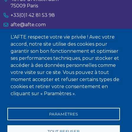
75009 Paris
+33(0)1 42 81 53 98
afte@afte.com
L'AFTE respecte votre vie privée ! Avec votre
Nous contacter
accord, notre site utilise des cookies pour
garantir son bon fonctionnement et optimiser
À propos
ses performances techniques, pour stocker et
accéder à des données personnelles comme
Qui sommes-nous ?
votre visite sur ce site. Vous pouvez à tout
Devenir membre
moment accepter et refuser certains types de
cookies et retirer votre consentement en
cliquant sur « Paramètres ».
PARAMÈTRES
Mentions légales
Conditions générales de vente
Statuts
Politique de confidentialité
Charte éthique
TOUT REFUSER