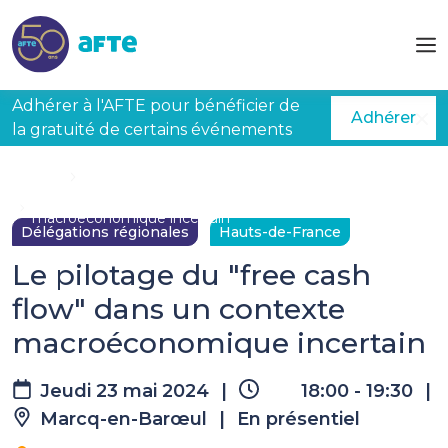
Aller au contenu principal
Adhérer à l'AFTE pour bénéficier de
Adhérer
la gratuité de certains événements
Accueil
Évènements à venir
Le pilotage du "free cash flow" dans un contexte
macroéconomique incertain
Délégations régionales
Hauts-de-France
Le pilotage du "free cash
flow" dans un contexte
macroéconomique incertain
Jeudi 23 mai 2024
|
18:00 - 19:30
|
Marcq-en-Barœul
|
En présentiel