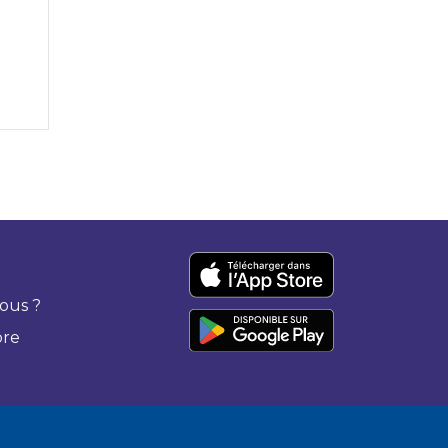
ous ?
bre