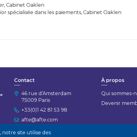
er
, Cabinet Oaklen
ior spécialisée dans les paiements, Cabinet Oaklen
!
Contact
À propos
46 rue d’Amsterdam
Qui sommes-n
75009 Paris
Devenir mem
+33(0)1 42 81 53 98
afte@afte.com
notre site utilise des
Nous contacter