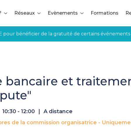
?
Réseaux
Evènements
Formations
Re
E pour bénéficier de la gratuité de certains événements
rte bancaire et traitement des litiges "commercial dispute"
e bancaire et traitemen
pute"
10:30 - 12:00
|
A distance
s de la commission organisatrice - Uniquement 