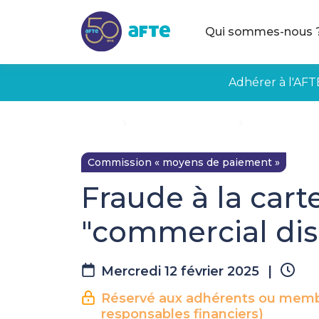
Aller au contenu principal
Qui sommes-nous 
Adhérer à l'AFT
Accueil
Évènements à venir
Fraude à la ca
Commission « moyens de paiement »
Fraude à la cart
"commercial dis
Mercredi 12 février 2025
|
Réservé aux adhérents ou membre
responsables financiers)