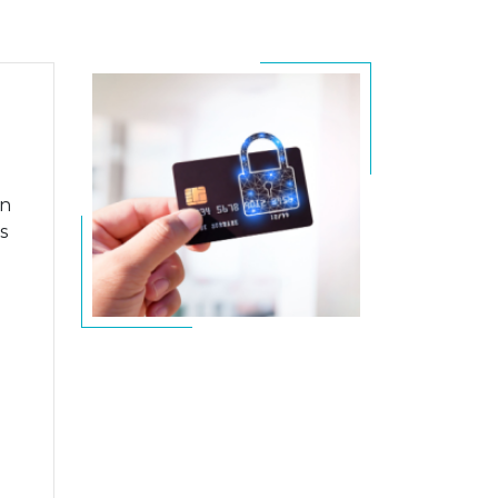
on
es