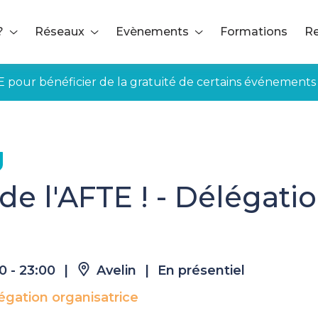
?
Réseaux
Evènements
Formations
Re
E pour bénéficier de la gratuité de certains événements
ns de l'AFTE ! - Délégation Hauts-de-France
 de l'AFTE ! - Délégati
0 - 23:00
|
Avelin
|
En présentiel
égation organisatrice