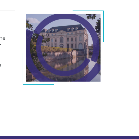
ine
r
e