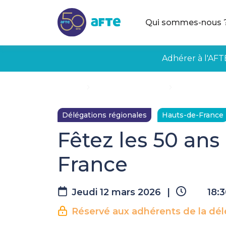
Aller au contenu principal
Qui sommes-nous 
Adhérer à l'AFT
Accueil
Évènements à venir
Fêtez les 50 a
Délégations régionales
Hauts-de-France
Fêtez les 50 ans
France
Jeudi 12 mars 2026
|
18:3
Réservé aux adhérents de la dél