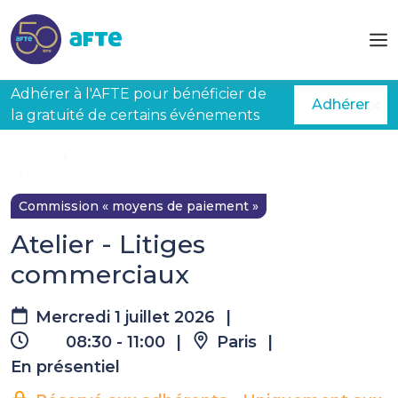
Aller au contenu principal
Adhérer à l'AFTE pour bénéficier de
Adhérer
la gratuité de certains événements
Accueil
Évènements à venir
Atelier - Litiges commerciaux
Commission « moyens de paiement »
Atelier - Litiges
commerciaux
Mercredi 1 juillet 2026
|
08:30 - 11:00
|
Paris
|
En présentiel