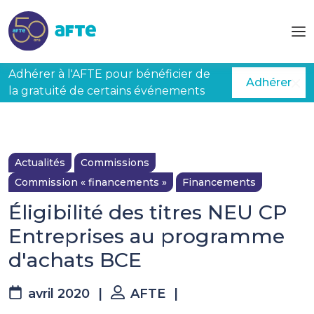
Aller au contenu principal
Adhérer à l'AFTE pour bénéficier de
Adhérer
la gratuité de certains événements
Actualités
Commissions
Commission « financements »
Financements
Éligibilité des titres NEU CP
Entreprises au programme
d'achats BCE
avril 2020
|
AFTE
|