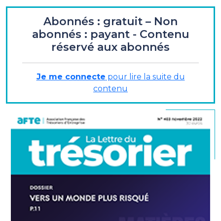
ENTRETIEN
Abonnés : gratuit – Non
abonnés : payant - Contenu
Aurélie Lavoute-Peuvrel
, directrice du
réservé aux abonnés
financement et de la trésorerie, Roullier :
«
...s'adapter au développement international de
l'entreprise... »
Je me connecte
pour lire la suite du
contenu