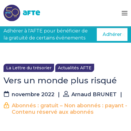
Aller au contenu principal
Adhérer à l'AFTE pour bénéficier de
Adhérer
la gratuité de certains événements
La Lettre du trésorier
Actualités AFTE
Vers un monde plus risqué
novembre 2022
|
Arnaud BRUNET
|
Abonnés : gratuit – Non abonnés : payant -
Contenu réservé aux abonnés