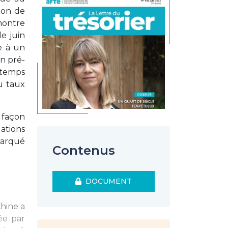
ion de
 montre
e juin
e à un
on pré-
 temps
u taux
 façon
ations
marqué
Contenus
DOCUMENT
Chine a
ée par