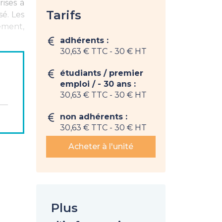
rises à
Tarifs
sé. Les
iement,
adhérents :
30,63 € TTC
- 30 € HT
étudiants / premier
emploi / - 30 ans :
vention
30,63 € TTC
- 30 € HT
non adhérents :
30,63 € TTC
- 30 € HT
Acheter à l'unité
Plus