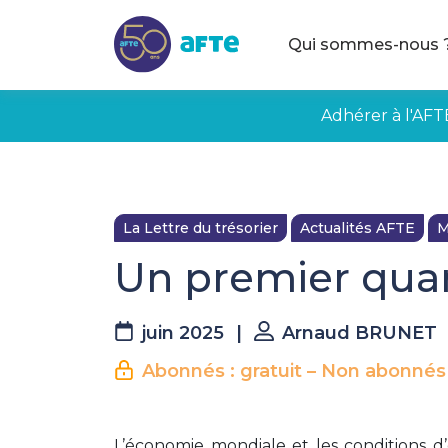
Aller au contenu principal
Qui sommes-nous 
Adhérer à l'AFT
La Lettre du trésorier
Actualités AFTE
M
Un premier quar
juin 2025
|
Arnaud BRUNET
Abonnés : gratuit – Non abonnés
L’économie mondiale et les conditions d