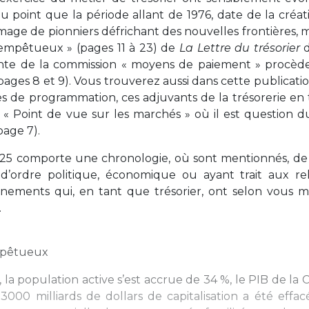
u point que la période allant de 1976, date de la créat
’image de pionniers défrichant des nouvelles frontières,
 tempêtueux » (pages 11 à 23) de
La Lettre du trésorier
d
ente de la commission « moyens de paiement » procèd
ages 8 et 9). Vous trouverez aussi dans cette publicati
es de programmation, ces adjuvants de la trésorerie en
n « Point de vue sur les marchés » où il est question d
page 7).
2025 comporte une chronologie, où sont mentionnés, de
’ordre politique, économique ou ayant trait aux rel
vénements qui, en tant que trésorier, ont selon vous 
.
mpêtueux
la population active s’est accrue de 34 %, le PIB de la 
3000 milliards de dollars de capitalisation a été effac