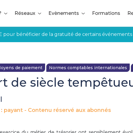
?
Réseaux
Evènements
Formations
Re
E pour bénéficier de la gratuité de certains événements
oyens de paiement
Normes comptables internationales
t de siècle tempêtue
|
 : payant - Contenu réservé aux abonnés
’exercice du métier de trésorier ont sensiblement évo