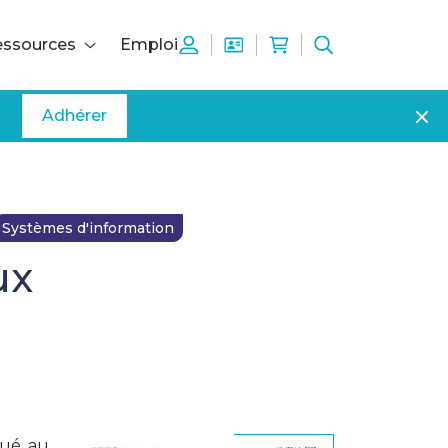
ssources
Emploi
Adhérer
Systèmes d'information
ux
lué au