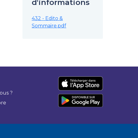
d'informations
432 - Edito &
Sommaire.pdf
ous ?
bre