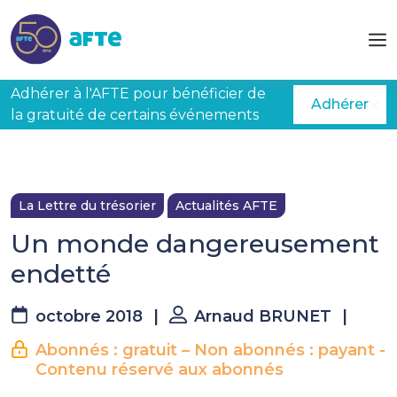
Aller au contenu principal
Adhérer à l'AFTE pour bénéficier de
Adhérer
la gratuité de certains événements
La Lettre du trésorier
Actualités AFTE
Un monde dangereusement
endetté
octobre 2018
|
Arnaud BRUNET
|
Abonnés : gratuit – Non abonnés : payant -
Contenu réservé aux abonnés