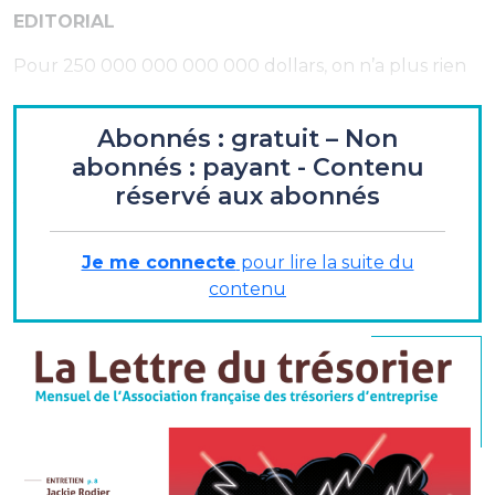
EDITORIAL
Pour 250 000 000 000 000 dollars, on n’a plus rien
Abonnés : gratuit – Non
ENTRETIEN
abonnés : payant - Contenu
réservé aux abonnés
Jackie Rodier
- Responsable du financement, de la
trésorerie et des risques financiers Promod
«…une relation bancaire reconfigurée… »
Je me connecte
pour lire la suite du
contenu