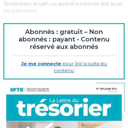
Tensions sur le cash, ou quand le trésorier doit jouer
les urgentistes
ENTRETIEN
Abonnés : gratuit – Non
abonnés : payant - Contenu
Stéphanie Berlioz
, directrice des opérations
réservé aux abonnés
financières et de la trésorerie, La Poste :
«
...professionnaliser l'ensemble des acteurs de la
trésorerie... »
Je me connecte
pour lire la suite du
contenu