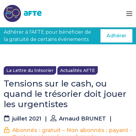
Aller au contenu principal
Adhérer à l'AFTE pour bénéficier de
Adhérer
la gratuité de certains événements
La Lettre du trésorier
Actualités AFTE
Tensions sur le cash, ou
quand le trésorier doit jouer
les urgentistes
juillet 2021
|
Arnaud BRUNET
|
Abonnés : gratuit – Non abonnés : payant -