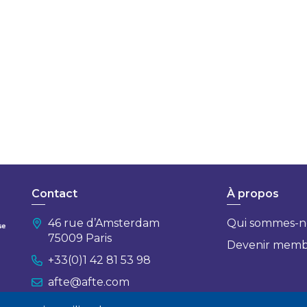
Contact
À propos
46 rue d’Amsterdam
Qui sommes-n
75009 Paris
Devenir mem
+33(0)1 42 81 53 98
afte@afte.com