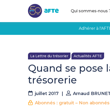
Aller au contenu principal
Qui sommes-nous 
Adhérer à l'AFT
La Lettre du trésorier
Actualités AFTE
Quand se pose l
trésorerie
juillet 2017
|
Arnaud BRUNE
Abonnés : gratuit – Non abonnés