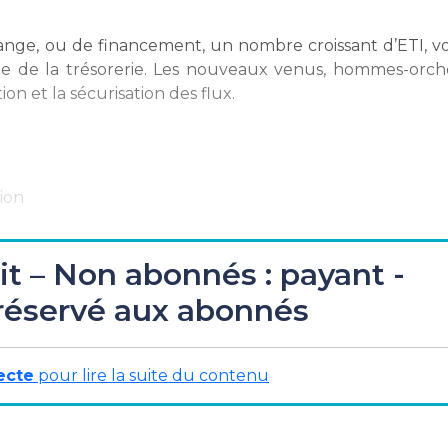
ange, ou de financement, un nombre croissant d’ETI, vo
ste de la trésorerie. Les nouveaux venus, hommes-orche
on et la sécurisation des flux.
ion
it – Non abonnés : payant -
réservé aux abonnés
ique de la place financière de Paris
sont pas incompatibles… »
ecte
pour lire la suite du contenu