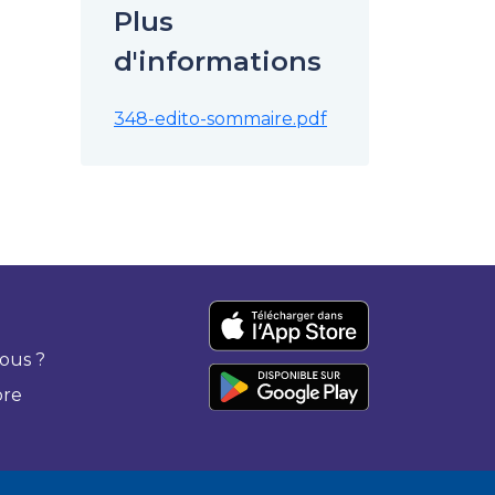
Plus
d'informations
348-edito-sommaire.pdf
ous ?
bre