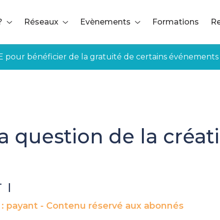
?
Réseaux
Evènements
Formations
Re
E pour bénéficier de la gratuité de certains événements
a question de la créat
T
|
 : payant - Contenu réservé aux abonnés