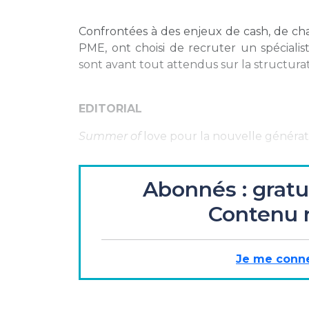
Confrontées à des enjeux de cash, de ch
PME, ont choisi de recruter un spéciali
sont avant tout attendus sur la structurati
EDITORIAL
Summer of
love pour la nouvelle générat
Abonnés : gratu
ENTRETIEN
Contenu 
Guy Canivet - Président Haut Comité jurid
« …les droits civils et la common law ne 
Je me conn