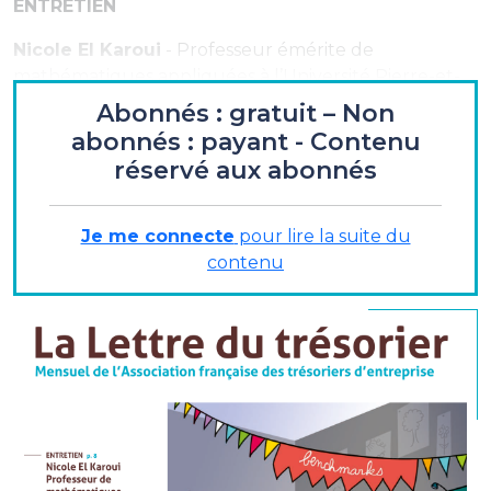
ENTRETIEN
Nicole El Karoui
- Professeur émérite de
mathématiques appliquées à l’Université Pierre-et-
Marie-Curie, Ancienne professeur à l’Ecole
Abonnés : gratuit – Non
polytechnique, à l’origine du master 2 Probabilités et
abonnés : payant - Contenu
finance
réservé aux abonnés
« …pas de passerelles entre les modèles... »
Je me connecte
pour lire la suite du
contenu