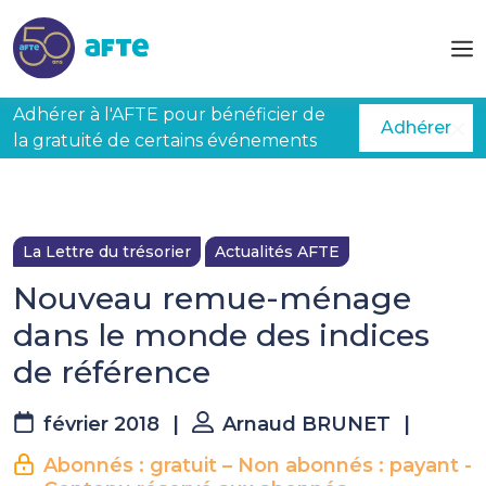
Aller au contenu principal
Adhérer à l'AFTE pour bénéficier de
Adhérer
la gratuité de certains événements
La Lettre du trésorier
Actualités AFTE
Nouveau remue-ménage
dans le monde des indices
de référence
février 2018
|
Arnaud BRUNET
|
Abonnés : gratuit – Non abonnés : payant -