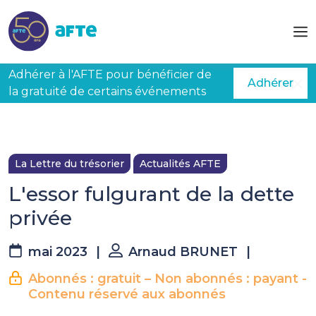
Aller au contenu principal
Adhérer à l'AFTE pour bénéficier de
Adhérer
la gratuité de certains événements
La Lettre du trésorier
Actualités AFTE
L'essor fulgurant de la dette
privée
mai 2023
|
Arnaud BRUNET
|
Abonnés : gratuit – Non abonnés : payant -
Contenu réservé aux abonnés