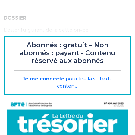
DOSSIER
L'essor fulgurant de la dette privée
Abonnés : gratuit – Non
ENTRETIEN
abonnés : payant - Contenu
réservé aux abonnés
Sophie Bigallet
, directrice de la trésorerie et du
financement, Vicat :
« ...nous sommes devenus des
chief liquidity officers... »
Je me connecte
pour lire la suite du
contenu