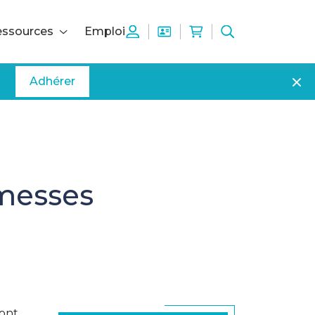
ssources
Emploi
Adhérer
omesses
font