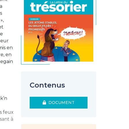
a
s
»,
et
ne
teur
mis en
re, en
regain
Contenus
ck’n
DOCUMENT
es feux
sant à