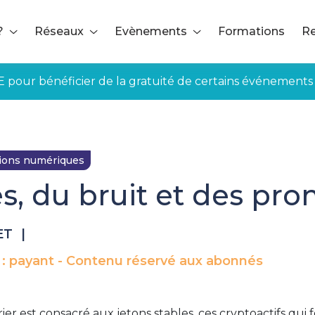
?
Réseaux
Evènements
Formations
Re
E pour bénéficier de la gratuité de certains événements
tions numériques
es, du bruit et des pr
ET
|
 : payant - Contenu réservé aux abonnés
ier est consacré aux jetons stables, ces cryptoactifs qui 