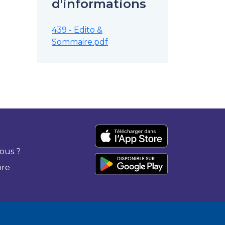
d'informations
439 - Edito &
Sommaire.pdf
ous ?
bre