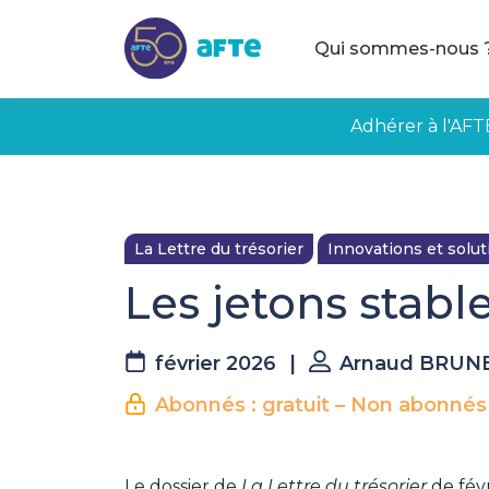
Aller au contenu principal
Qui sommes-nous 
Adhérer à l'AFT
La Lettre du trésorier
Innovations et solu
Les jetons stabl
février 2026
|
Arnaud BRUN
Abonnés : gratuit – Non abonnés
Le dossier de
La Lettre du trésorier
de févr