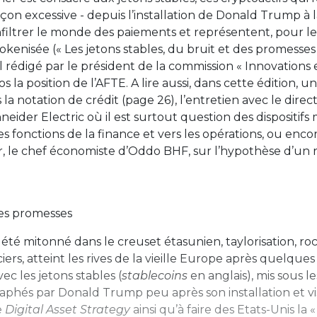
on excessive - depuis l’installation de Donald Trump à l
infiltrer le monde des paiements et représentent, pour le
okenisée (« Les jetons stables, du bruit et des promesses 
ial rédigé par le président de la commission « Innovations 
a position de l’AFTE. A lire aussi, dans cette édition, u
 la notation de crédit (page 26), l’entretien avec le direc
eider Electric où il est surtout question des dispositifs 
es fonctions de la finance et vers les opérations, ou enco
r, le chef économiste d’Oddo BHF, sur l’hypothèse d’un 
des promesses
été mitonné dans le creuset étasunien, taylorisation, ro
iers, atteint les rives de la vieille Europe après quelques
ec les jetons stables (
stablecoins
en anglais), mis sous l
aphés par Donald Trump peu après son installation et vi
e
Digital Asset Strategy
ainsi qu’à faire des Etats-Unis la «