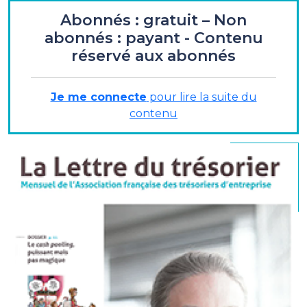
Abonnés : gratuit – Non
ENTRETIEN
abonnés : payant - Contenu
réservé aux abonnés
Laurence Valentin-Esturonne
, directrice de la
trésorerie et du financement, Alstom :
« ...une prise
de fonction à la manière d'un commando... »
Je me connecte
pour lire la suite du
contenu