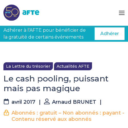
Aller au contenu principal
Adhérer à l'AFTE pour bénéficier de
Adhérer
la gratuité de certains événements
La Lettre du trésorier
Actualités AFTE
Le cash pooling, puissant
mais pas magique
avril 2017
|
Arnaud BRUNET
|
Abonnés : gratuit – Non abonnés : payant -
Contenu réservé aux abonnés