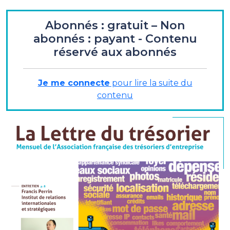
ENTRETIEN
Abonnés : gratuit – Non
abonnés : payant - Contenu
Francis Perrin
- Directeur de recherche Institut de
réservé aux abonnés
relations internationales et stratégiques
« …avec le pétrole non conventionnel,un
renversement de perspective spectaculaire… »
Je me connecte
pour lire la suite du
contenu