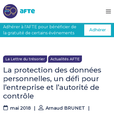
Aller au contenu principal
Adhérer à l'AFTE pour bénéficier de
Adhérer
la gratuité de certains événements
La Lettre du trésorier
Actualités AFTE
La protection des données
personnelles, un défi pour
l’entreprise et l’autorité de
contrôle
mai 2018
|
Arnaud BRUNET
|