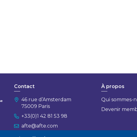
Contact
À propos
46 rue d’Amsterdam
Qui sommes-n
75009 Paris
Devenir mem
+33(0)1 42 81 53 98
afte@afte.com