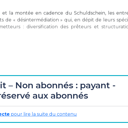
 et la montée en cadence du Schuldschein, les entre
 de « désintermédiation » qui, en dépit de leurs spécif
teurs : diversification des prêteurs et structurati
it – Non abonnés : payant -
réservé aux abonnés
oltaire
aissements avec l’image de marque… »
ecte
pour lire la suite du contenu