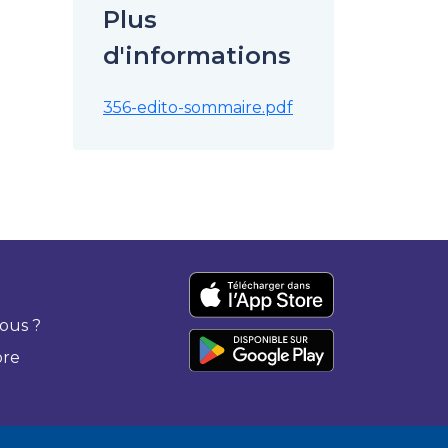
Plus
d'informations
356-edito-sommaire.pdf
ous ?
bre