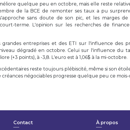
améliore quelque peu en octobre, mais elle reste relat
ptembre de la BCE de remonter ses taux a pu surprend
'approche sans doute de son pic, et les marges de 
à court-terme. L'opinion sur les recherches de financ
s grandes entreprises et des ETI sur l'influence des pr
 niveau dégradé en octobre. Celui sur l'influence du t
re (+3 points), à -3,8. L'euro est à 1,06$ à la mi-octobre.
cédentaires reste toujours plébiscité, même si son étoile
 de créances négociables progresse quelque peu ce mois-c
Contact
À propos