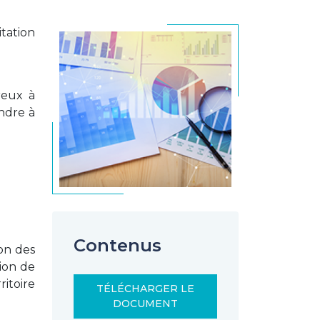
itation
reux à
ndre à
Contenus
ion des
tion de
ritoire
TÉLÉCHARGER LE
DOCUMENT