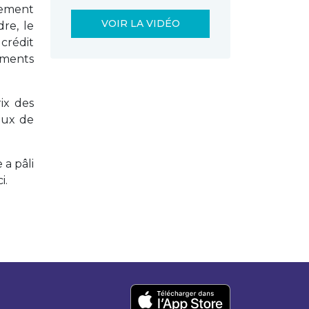
ivement
VOIR LA VIDÉO
re, le
crédit
ements
ix des
aux de
 a pâli
i.