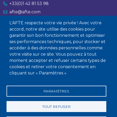
+33(0)1 42 81 53 98
afte@afte.com
L'AFTE respecte votre vie privée ! Avec votre
Nous contacter
accord, notre site utilise des cookies pour
garantir son bon fonctionnement et optimiser
À propos
ses performances techniques, pour stocker et
Qui sommes-nous ?
accéder à des données personnelles comme
votre visite sur ce site. Vous pouvez à tout
Devenir membre
moment accepter et refuser certains types de
cookies et retirer votre consentement en
cliquant sur « Paramètres ».
PARAMÈTRES
Mentions légales
Conditions générales de vente
Statuts
Politique de confidentialité
Charte éthique
TOUT REFUSER