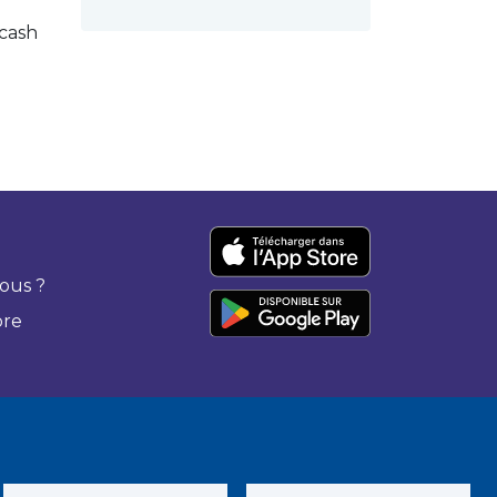
 cash
ous ?
bre