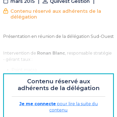
mars 2015
|
Quilvest Gestion
|
Contenu réservé aux adhérents de la
délégation
Présentation en réunion de la délégation Sud-Ouest
Intervention de
Ronan Blanc
, responsable stratégie
- gérant taux :
Point macro
Stratégie et marchés taux
Contenu réservé aux
adhérents de la délégation
Stratégie et marchés crédit
Allocation
Je me connecte
pour lire la suite du
contenu