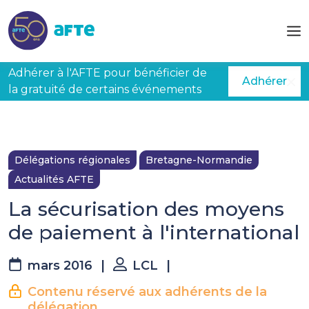
Aller au contenu principal
Adhérer à l'AFTE pour bénéficier de
Adhérer
la gratuité de certains événements
Délégations régionales
Bretagne-Normandie
Actualités AFTE
La sécurisation des moyens
de paiement à l'international
mars 2016
|
LCL
|
Contenu réservé aux adhérents de la
délégation