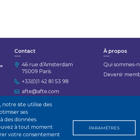
Contact
À propos
46 rue d’Amsterdam
Qui sommes-n
75009 Paris
Devenir mem
+33(0)1 42 81 53 98
afte@afte.com
notre site utilise des
Nous contacter
timiser ses
 à des données
 pouvez à tout moment
PARAMÈTRES
tirer votre consentement
gales
Conditions générales de vente
Statuts
Politique de