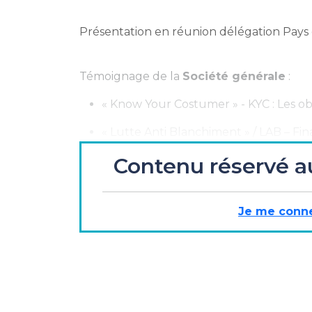
Présentation en réunion délégation Pays d
Témoignage de la
Société générale
:
« Know Your Costumer » - KYC : Les obl
« Lutte Anti Blanchiment » / LAB – F
Sanctions internationales – Embargos
Contenu réservé a
Transactions sur Instruments Financie
Je me conn