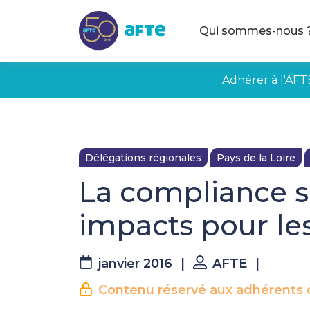
Aller au contenu principal
Qui sommes-nous 
Adhérer à l'AFT
Délégations régionales
Pays de la Loire
La compliance s
impacts pour les
janvier 2016
|
AFTE
|
Contenu réservé aux adhérents d