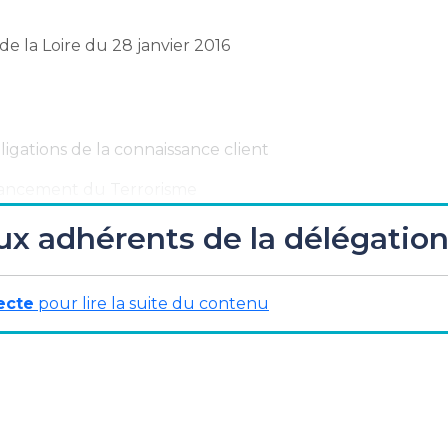
e la Loire du 28 janvier 2016
igations de la connaissance client
inancement du Terrorisme
ux adhérents de la délégatio
rs
ecte
pour lire la suite du contenu