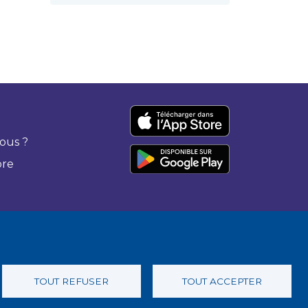
ous ?
bre
TOUT REFUSER
TOUT ACCEPTER
 confidentialité
Charte éthique