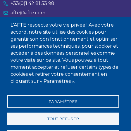
+33(0)1 42 81 53 98
afte@afte.com
L'AFTE respecte votre vie privée ! Avec votre
Nous contacter
accord, notre site utilise des cookies pour
garantir son bon fonctionnement et optimiser
À propos
ses performances techniques, pour stocker et
Qui sommes-nous ?
accéder à des données personnelles comme
votre visite sur ce site. Vous pouvez à tout
Devenir membre
moment accepter et refuser certains types de
cookies et retirer votre consentement en
cliquant sur « Paramètres ».
PARAMÈTRES
Mentions légales
Conditions générales de vente
Statuts
Politique de confidentialité
Charte éthique
TOUT REFUSER