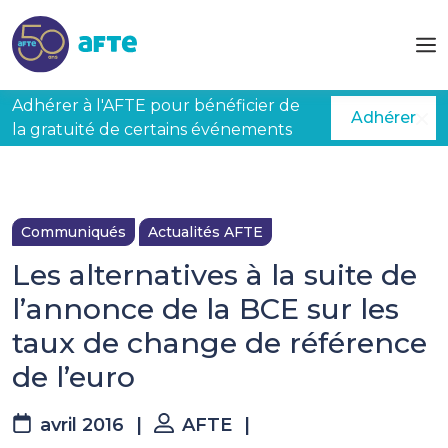
Aller au contenu principal
Adhérer à l'AFTE pour bénéficier de
Adhérer
la gratuité de certains événements
Communiqués
Actualités AFTE
Les alternatives à la suite de
l’annonce de la BCE sur les
taux de change de référence
de l’euro
avril 2016
|
AFTE
|