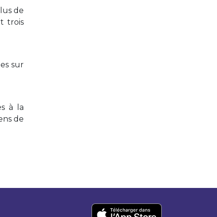
lus de
 trois
tes sur
s à la
yens de