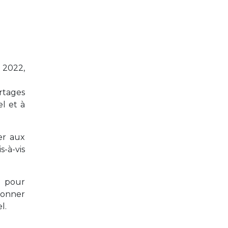
n 2022,
rtages
l et à
er aux
s-à-vis
T
pour
donner
l.