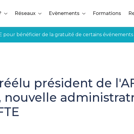
?
Réseaux
Evènements
Formations
Re
E pour bénéficier de la gratuité de certains événements
 réélu président de l'
, nouvelle administra
AFTE