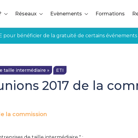
?
Réseaux
Evènements
Formations
Re
E pour bénéficier de la gratuité de certains événements
taille intermédiaire »
ETI
unions 2017 de la com
e la commission
reprises de taille intermédiaire " :