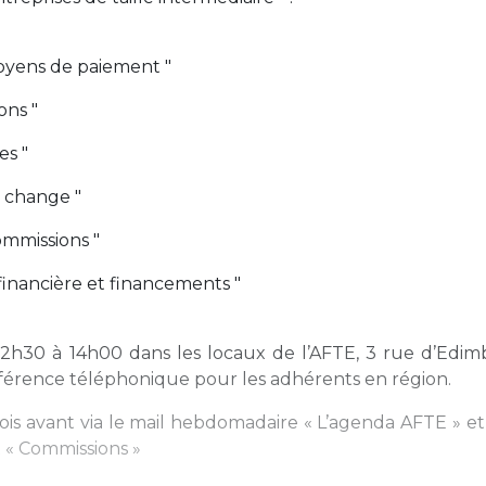
oyens de paiement "
ons "
es "
e change "
ommissions "
inancière et financements "
12h30 à 14h00 dans les locaux de l’AFTE, 3 rue d’Edim
férence téléphonique pour les adhérents en région.
ois avant via le mail hebdomadaire « L’agenda AFTE » et
t « Commissions »