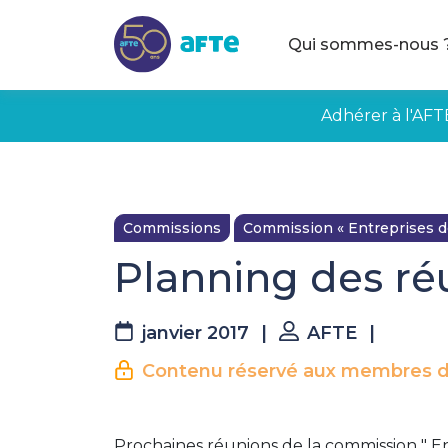
Aller au contenu principal
Qui sommes-nous 
Adhérer à l'AFT
Commissions
Commission « Entreprises de 
Planning des ré
janvier 2017
|
AFTE
|
Contenu réservé aux membres d
Prochaines réunions de la commission " Ent