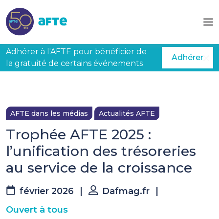
Aller au contenu principal
Adhérer à l'AFTE pour bénéficier de
Adhérer
la gratuité de certains événements
AFTE dans les médias
Actualités AFTE
Trophée AFTE 2025 :
l’unification des trésoreries
au service de la croissance
février 2026
|
Dafmag.fr
|
Ouvert à tous