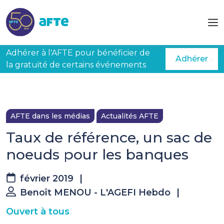
Aller au contenu principal
Adhérer à l'AFTE pour bénéficier de
Adhérer
la gratuité de certains événements
AFTE dans les médias
Actualités AFTE
Taux de référence, un sac de
noeuds pour les banques
février 2019
|
Benoît MENOU - L'AGEFI Hebdo
|
Ouvert à tous