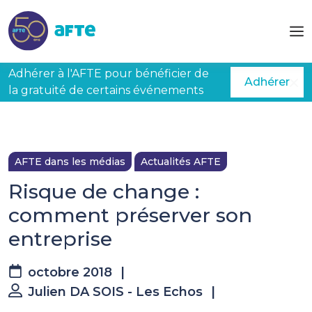
Aller au contenu principal
Adhérer à l'AFTE pour bénéficier de
Adhérer
la gratuité de certains événements
AFTE dans les médias
Actualités AFTE
Risque de change :
comment préserver son
entreprise
octobre 2018
|
Julien DA SOIS - Les Echos
|