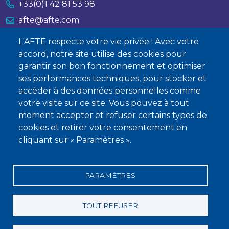
+33(0)1 42 81 53 98
afte@afte.com
L'AFTE respecte votre vie privée ! Avec votre
Nous contacter
accord, notre site utilise des cookies pour
garantir son bon fonctionnement et optimiser
À propos
ses performances techniques, pour stocker et
Qui sommes-nous ?
accéder à des données personnelles comme
votre visite sur ce site. Vous pouvez à tout
Devenir membre
moment accepter et refuser certains types de
cookies et retirer votre consentement en
cliquant sur « Paramètres ».
PARAMÈTRES
Mentions légales
Conditions générales de vente
Statuts
Politique de confidentialité
Charte éthique
TOUT REFUSER