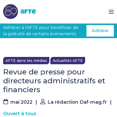
Aller au contenu principal
Adhérer à l'AFTE pour bénéficier de
Adhérer
la gratuité de certains événements
AFTE dans les médias
Actualités AFTE
Revue de presse pour
directeurs administratifs et
financiers
mai 2022
|
La rédaction Daf-mag.fr
|
Ouvert à tous