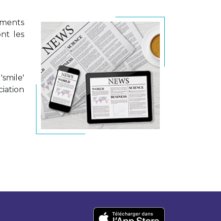
cements
nt les
'smile'
ciation