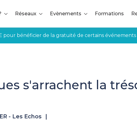
?
Réseaux
Evènements
Formations
Re
E pour bénéficier de la gratuité de certains événements
s s'arrachent la trés
R - Les Echos
|