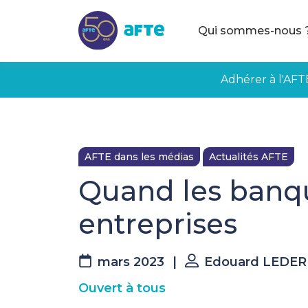
Aller au contenu principal
Qui sommes-nous 
Adhérer à l'AFT
AFTE dans les médias
Actualités AFTE
Quand les banque
entreprises
mars 2023
|
Edouard LEDERE
Ouvert à tous