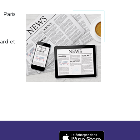
 Paris
card et