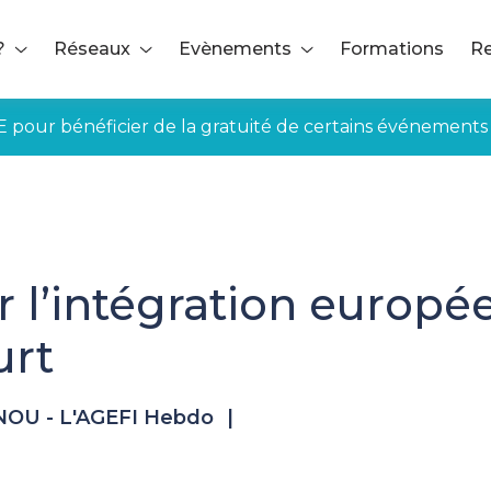
?
Réseaux
Evènements
Formations
Re
E pour bénéficier de la gratuité de certains événements
r l’intégration europ
urt
NOU - L'AGEFI Hebdo
|