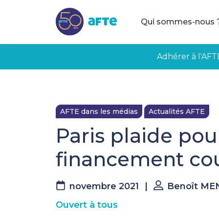
Aller au contenu principal
Qui sommes-nous 
Adhérer à l'AFT
AFTE dans les médias
Actualités AFTE
Paris plaide pou
financement co
novembre 2021
|
Benoît ME
Ouvert à tous