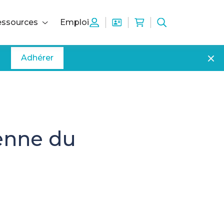
ssources
Emploi
Adhérer
éenne du