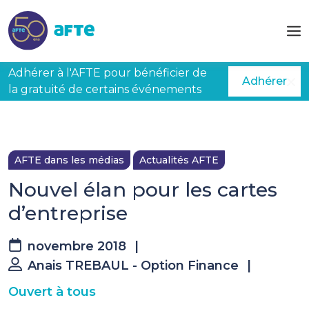
Aller au contenu principal
Adhérer à l'AFTE pour bénéficier de
Adhérer
la gratuité de certains événements
AFTE dans les médias
Actualités AFTE
Nouvel élan pour les cartes
d’entreprise
novembre 2018
|
Anais TREBAUL - Option Finance
|
Ouvert à tous