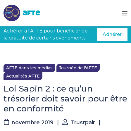
Aller au contenu principal
Adhérer à l'AFTE pour bénéficier de
Adhérer
la gratuité de certains événements
AFTE dans les médias
Journée de l'AFTE
Actualités AFTE
Loi Sapin 2 : ce qu’un
trésorier doit savoir pour être
en conformité
novembre 2019
|
Trustpair
|