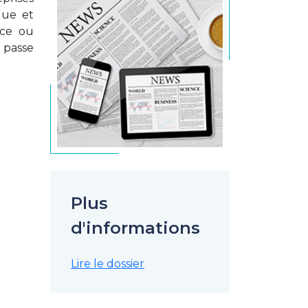
que et
nce ou
i passe
Plus
d'informations
Lire le dossier