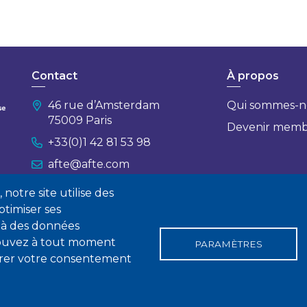
Contact
À propos
46 rue d’Amsterdam
Qui sommes-n
75009 Paris
Devenir mem
+33(0)1 42 81 53 98
afte@afte.com
notre site utilise des
Nous contacter
timiser ses
 à des données
 pouvez à tout moment
PARAMÈTRES
tirer votre consentement
gales
Conditions générales de vente
Statuts
Politique de