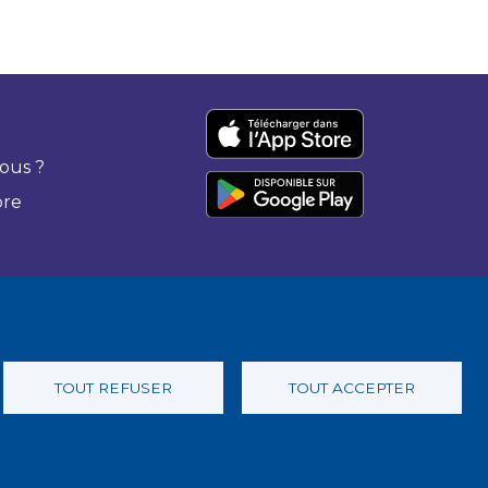
ous ?
bre
TOUT REFUSER
TOUT ACCEPTER
 confidentialité
Charte éthique