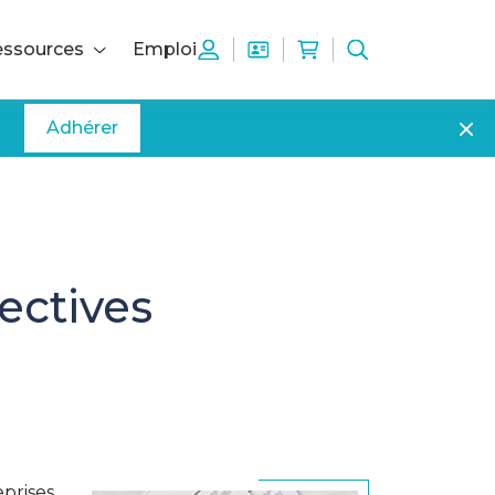
ssources
Emploi
Adhérer
ectives
prises