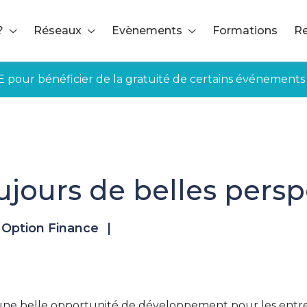
?
Réseaux
Evènements
Formations
Re
E pour bénéficier de la gratuité de certains événements
oujours de belles persp
Option Finance
|
une belle opportunité de développement pour les entre