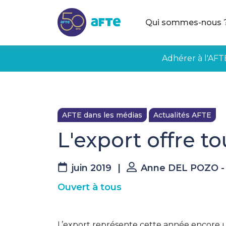
Aller au contenu principal
Qui sommes-nous 
Adhérer à l'AFT
AFTE dans les médias
Actualités AFTE
L'export offre t
juin 2019
|
Anne DEL POZO - 
Ouvert à tous
L’export représente cette année encore 