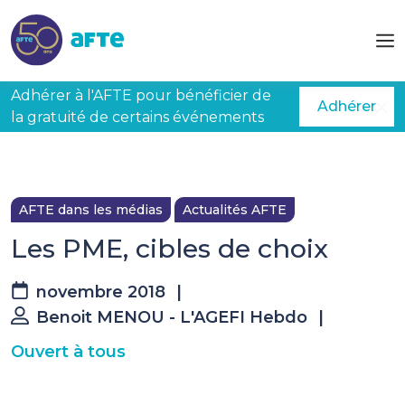
Aller au contenu principal
Adhérer à l'AFTE pour bénéficier de
Adhérer
la gratuité de certains événements
AFTE dans les médias
Actualités AFTE
Les PME, cibles de choix
novembre 2018
|
Benoit MENOU - L'AGEFI Hebdo
|
Ouvert à tous