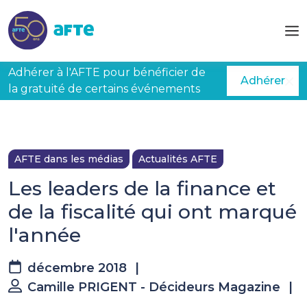
Aller au contenu principal
Adhérer à l'AFTE pour bénéficier de
Adhérer
la gratuité de certains événements
AFTE dans les médias
Actualités AFTE
Les leaders de la finance et
de la fiscalité qui ont marqué
l'année
décembre 2018
|
Camille PRIGENT - Décideurs Magazine
|