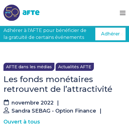
Aller au contenu principal
Adhérer à l'AFTE pour bénéficier de
Adhérer
la gratuité de certains événements
AFTE dans les médias
Actualités AFTE
Les fonds monétaires
retrouvent de l’attractivité
novembre 2022
|
Sandra SEBAG - Option Finance
|
Ouvert à tous