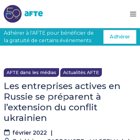
Aller au contenu principal
Adhérer à l'AFTE pour bénéficier de
Adhérer
la gratuité de certains événements
AFTE dans les médias
Actualités AFTE
Les entreprises actives en
Russie se préparent à
l’extension du conflit
ukrainien
février 2022
|