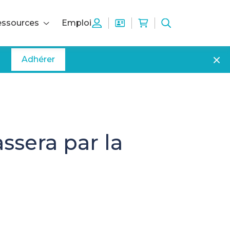
ssources
Emploi
Adhérer
ssera par la