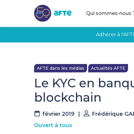
Aller au contenu principal
Qui sommes-nous 
Adhérer à l'AFT
AFTE dans les médias
Actualités AFTE
Le KYC en banqu
blockchain
février 2019
|
Frédérique GA
Ouvert à tous