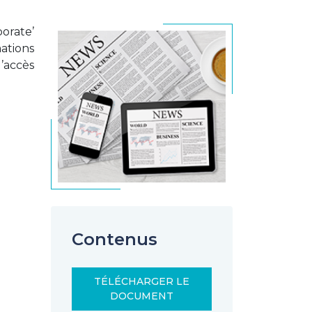
orate’
ations
’accès
Contenus
TÉLÉCHARGER LE
DOCUMENT