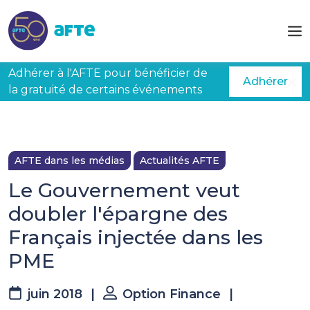
Aller au contenu principal
Adhérer à l'AFTE pour bénéficier de
Adhérer
la gratuité de certains événements
AFTE dans les médias
Actualités AFTE
Le Gouvernement veut
doubler l'épargne des
Français injectée dans les
PME
juin 2018
|
Option Finance
|