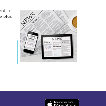
ent se
le plus