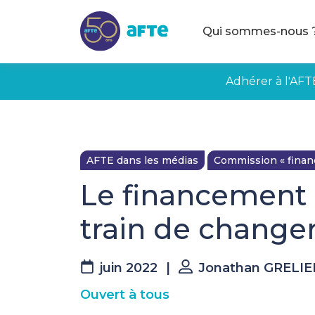
Aller au contenu principal
Qui sommes-nous 
Adhérer à l'AFT
AFTE dans les médias
Commission « fina
Le financement o
train de change
juin 2022
|
Jonathan GRELIER
Ouvert à tous