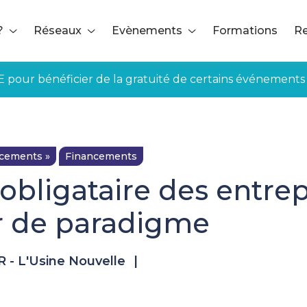
?
Réseaux
Evènements
Formations
Re
E pour bénéficier de la gratuité de certains événements
ncements »
Financements
bligataire des entrep
r de paradigme
 - L'Usine Nouvelle
|