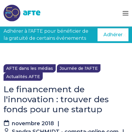
Aller au contenu principal
Adhérer à l'AFTE pour bénéficier de
Adhérer
la gratuité de certains événements
AFTE dans les médias
Journée de l'AFTE
Actualités AFTE
Le financement de
l'innovation : trouver des
fonds pour une startup
novembre 2018
|
Sandra SCHMIDT - compta-online.com
|