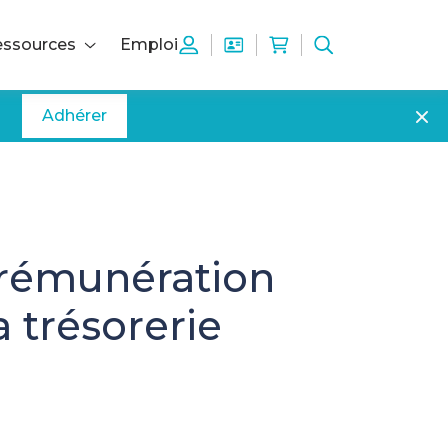
ssources
Emploi
Adhérer
a rémunération
 trésorerie