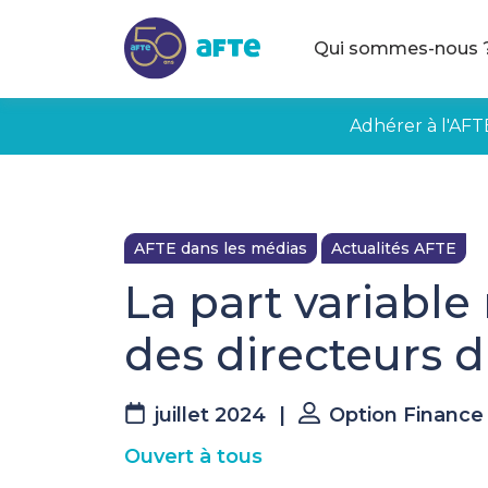
Aller au contenu principal
Qui sommes-nous 
Adhérer à l'AFT
AFTE dans les médias
Actualités AFTE
La part variable
des directeurs d
juillet 2024
|
Option Finance
Ouvert à tous