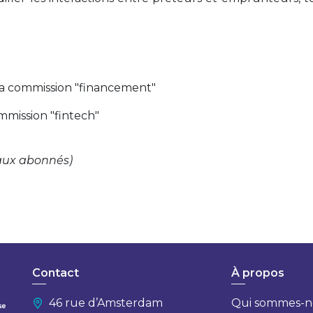
 la commission "financement"
ommission "fintech"
aux abonnés)
Contact
À propos
46 rue d’Amsterdam
Qui sommes-n