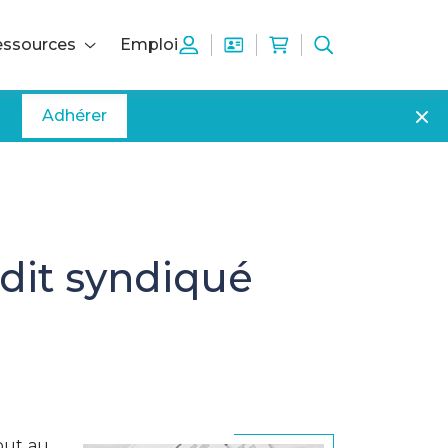
ssources
Emploi
Adhérer
édit syndiqué
tout au