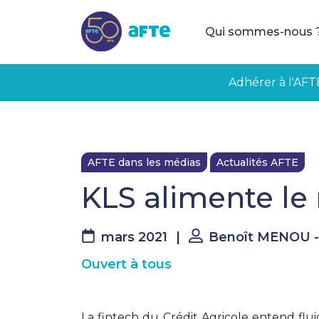
Aller au contenu principal
Qui sommes-nous 
Adhérer à l'AFT
AFTE dans les médias
Actualités AFTE
KLS alimente le 
mars 2021
|
Benoît MENOU -
Ouvert à tous
La fintech du Crédit Agricole entend flui