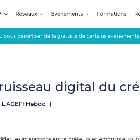
?
Réseaux
Evènements
Formations
Re
E pour bénéficier de la gratuité de certains événements
ruisseau digital du cr
 L'AGEFI Hebdo
|
difier les interactions entre prêteurs et emprunteurs, 