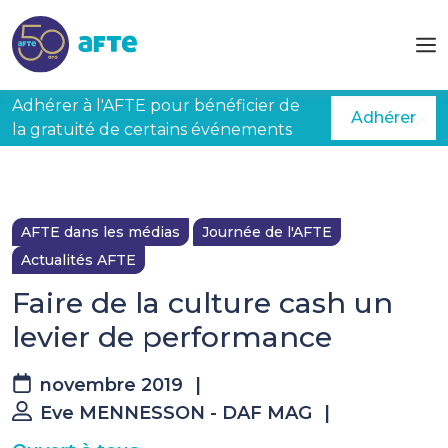
Aller au contenu principal
Adhérer à l'AFTE pour bénéficier de
Adhérer
la gratuité de certains événements
AFTE dans les médias
Journée de l'AFTE
Actualités AFTE
Faire de la culture cash un
levier de performance
novembre 2019
|
Eve MENNESSON - DAF MAG
|