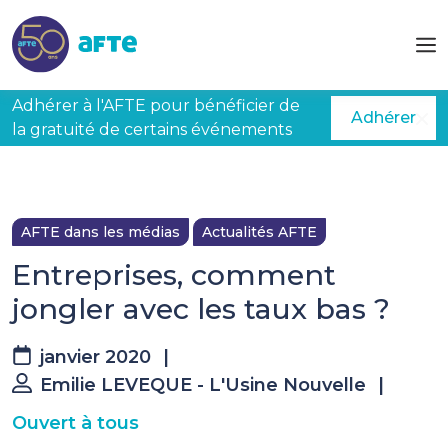
Aller au contenu principal
Adhérer à l'AFTE pour bénéficier de
Adhérer
la gratuité de certains événements
AFTE dans les médias
Actualités AFTE
Entreprises, comment
jongler avec les taux bas ?
janvier 2020
|
Emilie LEVEQUE - L'Usine Nouvelle
|
Ouvert à tous