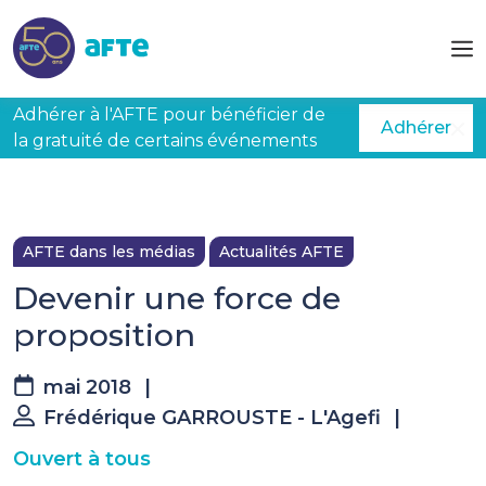
Aller au contenu principal
Adhérer à l'AFTE pour bénéficier de
Adhérer
la gratuité de certains événements
AFTE dans les médias
Actualités AFTE
Devenir une force de
proposition
mai 2018
|
Frédérique GARROUSTE - L'Agefi
|
Ouvert à tous